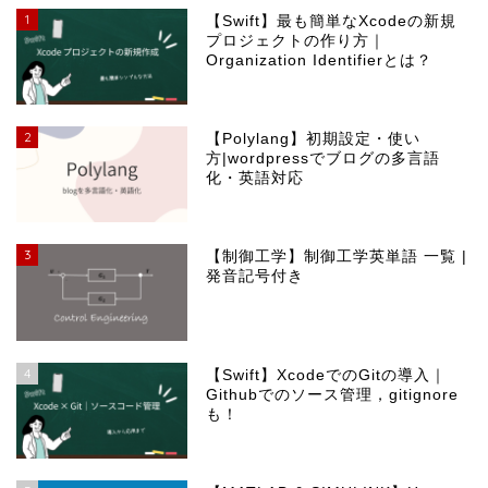
1
【Swift】最も簡単なXcodeの新規
プロジェクトの作り方｜
Organization Identifierとは？
2
【Polylang】初期設定・使い
方|wordpressでブログの多言語
化・英語対応
3
【制御工学】制御工学英単語 一覧 |
発音記号付き
4
【Swift】XcodeでのGitの導入｜
Githubでのソース管理，gitignore
も！