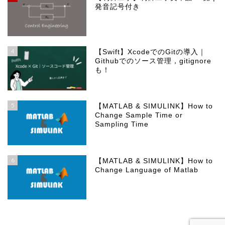
発音記号付き
4
【Swift】XcodeでのGitの導入｜
Githubでのソース管理，gitignore
も！
5
【MATLAB & SIMULINK】How to
Change Sample Time or
Sampling Time
6
【MATLAB & SIMULINK】How to
Change Language of Matlab