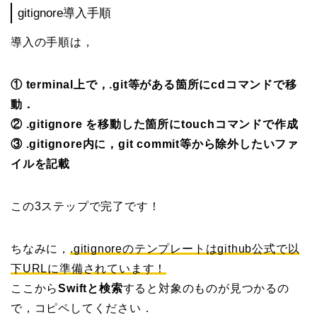
gitignore導入手順
導入の手順は，
① terminal上で，.git等がある箇所にcdコマンドで移
動．
② .gitignore を移動した箇所にtouchコマンドで作成
③ .gitignore内に，git commit等から除外したいファ
イルを記載
この3ステップで完了です！
ちなみに，
.gitignoreのテンプレートはgithub公式で以
下URLに準備されています！
ここから
Swiftと検索
すると対象のものが見つかるの
で，コピペしてください．