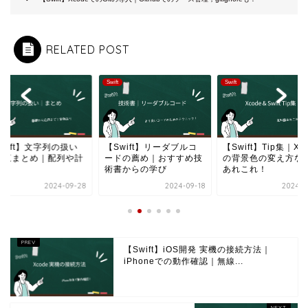
RELATED POST
Swift
Swift
wift】文字列の扱い
【Swift】リーダブルコ
【Swift】Tip集｜Xc
一覧まとめ｜配列や計
ードの薦め｜おすすめ技
の背景色の変え方な
術書からの学び
あれこれ！
2024-09-28
2024-09-18
2024-0
【Swift】iOS開発 実機の接続方法｜
iPhoneでの動作確認｜無線...