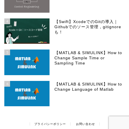
4
【Swift】XcodeでのGitの導入｜
Githubでのソース管理，gitignore
も！
5
【MATLAB & SIMULINK】How to
Change Sample Time or
Sampling Time
6
【MATLAB & SIMULINK】How to
Change Language of Matlab
プライバシーポリシー
お問い合わせ