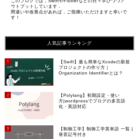
このブログでは，SwiftやFlutterなどの日々学びつつア
ウトプットしています．
間違いや改善点があれば，ご指摘いただけますと幸いで
す！
人気記事ランキング
1
【Swift】最も簡単なXcodeの新規
プロジェクトの作り方｜
Organization Identifierとは？
2
【Polylang】初期設定・使い
方|wordpressでブログの多言語
化・英語対応
3
【制御工学】制御工学英単語 一覧 |
発音記号付き