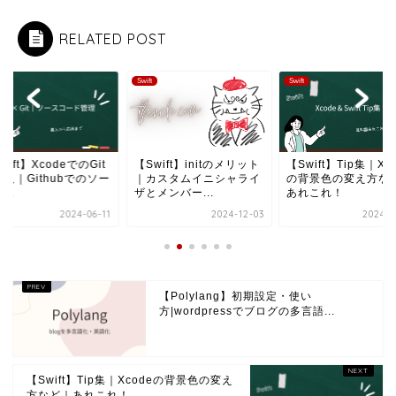
RELATED POST
Swift
Swift
wift】XcodeでのGit
【Swift】initのメリット
【Swift】Tip集｜Xc
入｜Githubでのソー
｜カスタムイニシャライ
の背景色の変え方な
...
ザとメンバー...
あれこれ！
2024-06-11
2024-12-03
2024-0
【Polylang】初期設定・使い
方|wordpressでブログの多言語...
【Swift】Tip集｜Xcodeの背景色の変え
方など｜あれこれ！