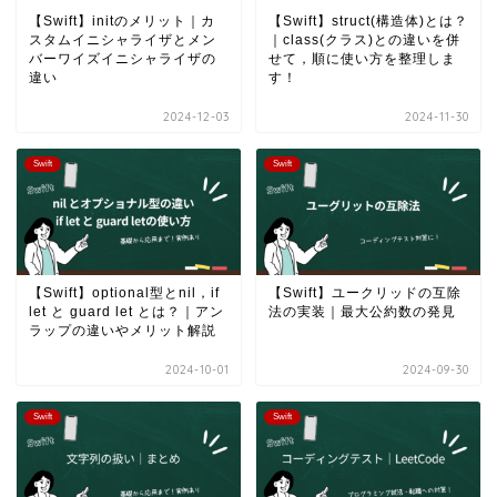
【Swift】initのメリット｜カ
【Swift】struct(構造体)とは？
スタムイニシャライザとメン
｜class(クラス)との違いを併
バーワイズイニシャライザの
せて，順に使い方を整理しま
違い
す！
2024-12-03
2024-11-30
Swift
Swift
【Swift】optional型とnil，if
【Swift】ユークリッドの互除
let と guard let とは？｜アン
法の実装｜最大公約数の発見
ラップの違いやメリット解説
2024-10-01
2024-09-30
Swift
Swift