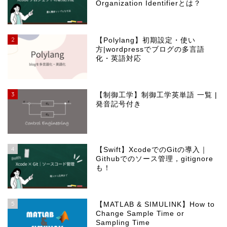
Organization Identifierとは？
2
【Polylang】初期設定・使い
方|wordpressでブログの多言語
化・英語対応
3
【制御工学】制御工学英単語 一覧 |
発音記号付き
4
【Swift】XcodeでのGitの導入｜
Githubでのソース管理，gitignore
も！
5
【MATLAB & SIMULINK】How to
Change Sample Time or
Sampling Time