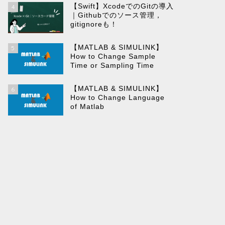
【Swift】XcodeでのGitの導入
4
｜Githubでのソース管理，
gitignoreも！
【MATLAB & SIMULINK】
5
How to Change Sample
Time or Sampling Time
【MATLAB & SIMULINK】
6
How to Change Language
of Matlab