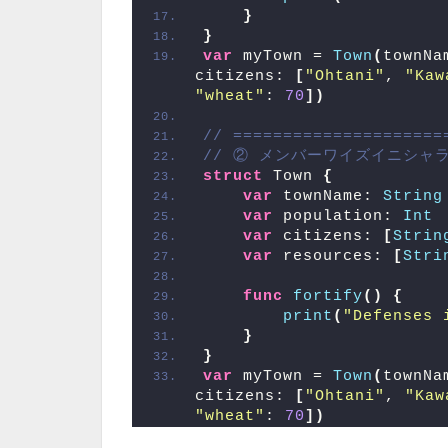
}
}
var
 myTown = 
Town
(
townNa
citizens: 
[
"Ohtani"
, 
"Kaw
"wheat"
: 
70
])
// =====================
// ② メンバーワイズイニシャ
struct
 Town 
{
var
 townName: 
String
var
 population: 
Int
var
 citizens: 
[
Strin
var
 resources: 
[
Stri
func
fortify
()
{
print
(
"Defenses 
}
}
var
 myTown = 
Town
(
townNa
citizens: 
[
"Ohtani"
, 
"Kaw
"wheat"
: 
70
])