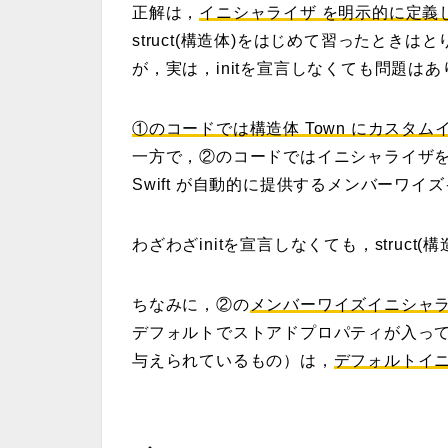
正解は，
イニシャライザ
を明示的に定義
struct(構造体)
をはじめて習ったときはとり
が，実は，initを宣言しなくても問題は
①のコードでは構造体 Town に
カスタム
一方で，②のコードではイニシャライザ
Swift が自動的に提供するメンバーワイ
わざわざinitを宣言しなくても，
struct(
ちなみに，②の
メンバーワイズイニシャ
デフォルトでストアドプロパティが入ってい
与えられているもの
）は，
デフォルトイ