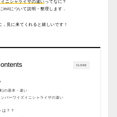
ズイニシャライザの違い
ってなに？
にinitについて説明・整理します．
際に，見に来てくれると嬉しいです！
ontents
CLOSE
？
構造体)の基本・違い
メンバーワイズイニシャライザの違い
ットは？？