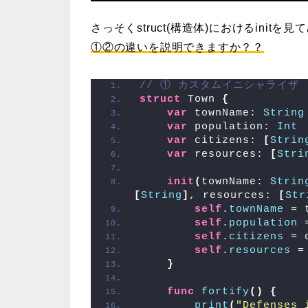
さっそく
struct(構造体)
におけるinitを見
①②の違いを説明できますか？？
// ① カスタムイニシャライザ
struct
 Town 
{
var
 townName: 
String
var
 population: 
Int
var
 citizens: 
[
Strin
var
 resources: 
[
Stri
init
(
townName: 
Strin
[
String
]
, resources: 
[
Str
self
.
townName
 = 
self
.
population
 
self
.
citizens
 = 
self
.
resources
 =
}
func
fortify
()
{
print
(
"Defenses 