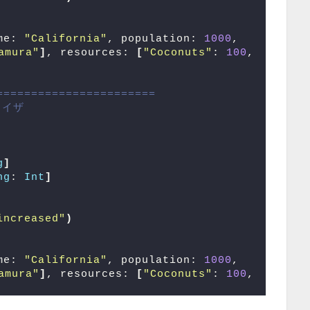
me: 
"California"
, population: 
1000
, 
amura"
]
, resources: 
[
"Coconuts"
: 
100
, 
=======================
ライザ
g
]
ng
: 
Int
]
increased"
)
me: 
"California"
, population: 
1000
, 
amura"
]
, resources: 
[
"Coconuts"
: 
100
, 