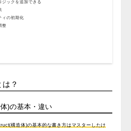
ムロジックを追加できる
供
ティの初期化
調整
とは？
造体)
の基本・違い
truct(構造体)
の基本的な書き方はマスターしたけ