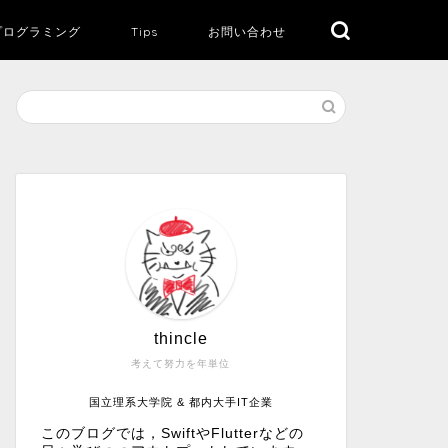
プログラミング
Tips
お問い合わせ
thincle
考えて努力を年単位
国立理系大学院 & 都内大手IT企業
このブログでは，SwiftやFlutterなどの