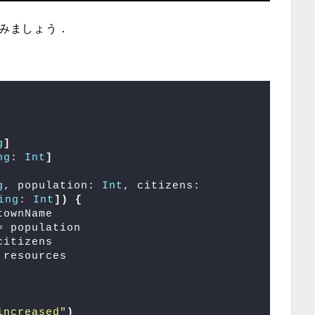
てみましょう．
g
]
ng
: 
Int
]
g
, population: 
Int
, citizens: 
ing
: 
Int
])
{
townName
= population
citizens
 resources
increased"
)