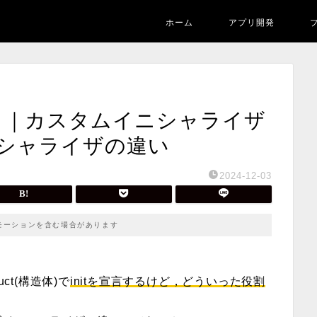
ホーム
アプリ開発
メリット｜カスタムイニシャライザ
シャライザの違い
2024-12-03
モーションを含む場合があります
ruct(構造体)
で
initを宣言するけど，どういった役割