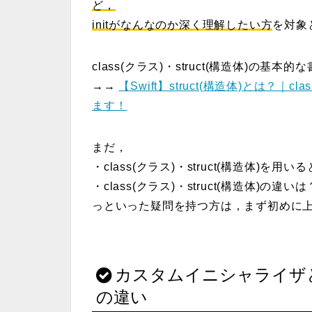
ど，
initがなんなのか深く理解したい方
を対象
class(クラス)・struct(構造体)
の基本的な
→→
【Swift】struct(構造体)とは？
ます！
まだ，
・
class(クラス)・struct(構造体)
を用いる
・
class(クラス)・struct(構造体)
の違いは
っといった疑問を持つ方は，まず初めに
カスタムイニシャライザ
の違い