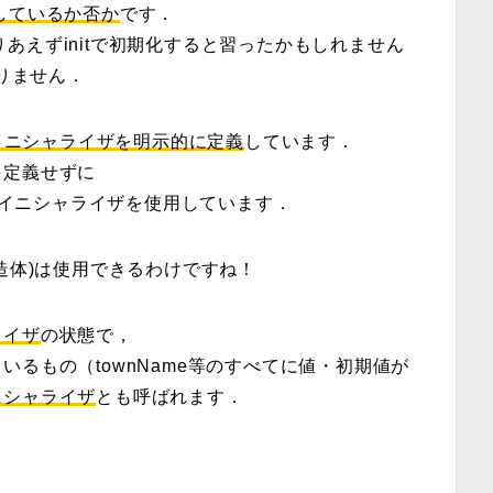
しているか否か
です．
あえずinitで初期化すると習ったかもしれません
ありません．
イニシャライザ
を明示的に定義
しています．
を定義せずに
ズイニシャライザ
を使用しています．
構造体)
は使用できるわけですね！
ライザ
の状態で，
るもの（townName等のすべてに値・初期値が
ニシャライザ
とも呼ばれます．