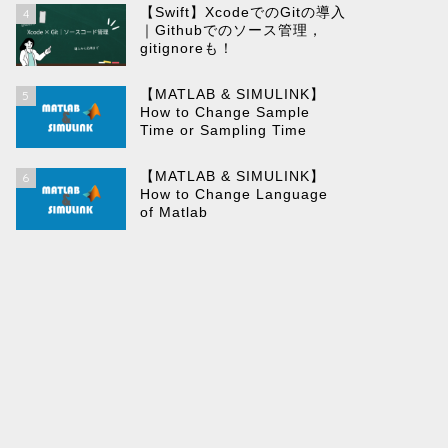
【Swift】XcodeでのGitの導入
4
｜Githubでのソース管理，
gitignoreも！
【MATLAB & SIMULINK】
5
How to Change Sample
Time or Sampling Time
【MATLAB & SIMULINK】
6
How to Change Language
of Matlab