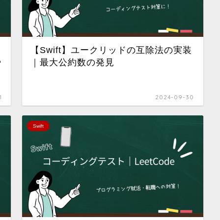
【Swift】ユークリッドの互除法の実装
や
｜最大公約数の発見
1
2024-09-30
Swift