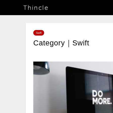
Thincle
Swift
Category｜Swift