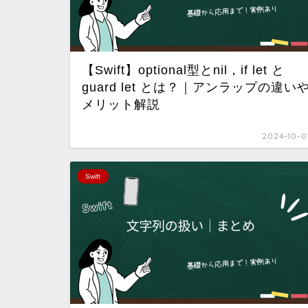
【Swift】optional型とnil，if let と
guard let とは？｜アンラップの違い
メリット解説
2024-10-0
Swift