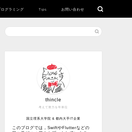
プログラミング
Tips
お問い合わせ
thincle
考えて努力を年単位
国立理系大学院 & 都内大手IT企業
このブログでは，SwiftやFlutterなどの